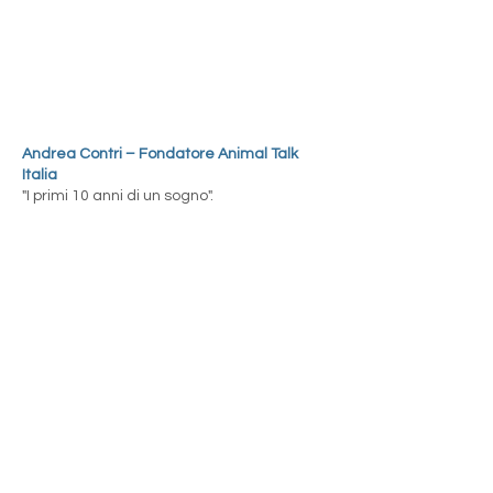
Andrea Contri – Fondatore Animal Talk
Italia
"I primi 10 anni di un sogno".
Daniel Tarozzi – Direttore de L' Italia che
cambia