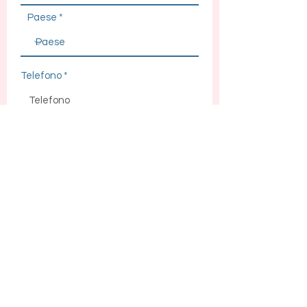
Paese
Telefono
Accetto i termini e le condizioni
Vedi termini e condizioni
Accetto l'informativa sulla privacy
Vedi l'informativa privacy
Invia
Conosciamoci
Social
Info