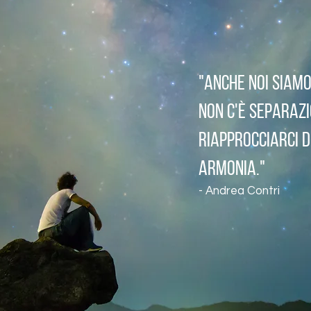
"ANCHE NOI SIAM
NON C'è SEPARAZI
RIAPPROCCIARCI D
ARMONIA."
- Andrea Contri