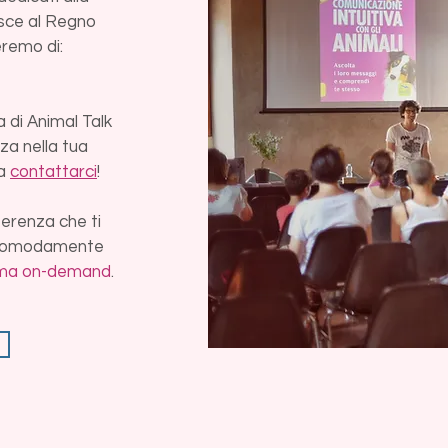
isce al Regno
eremo di:
 di Animal Talk
za nella tua
 a
contattarci
!
ferenza che ti
la comodamente
rma on-demand
.