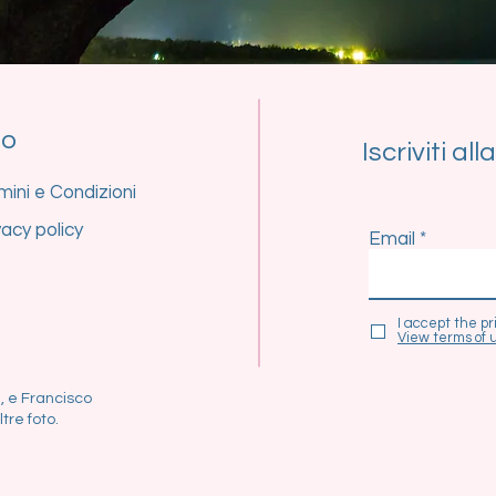
fo
Iscriviti al
mini e Condizioni
vacy policy
Email
I accept the pr
View terms of 
, e Francisco
tre foto.