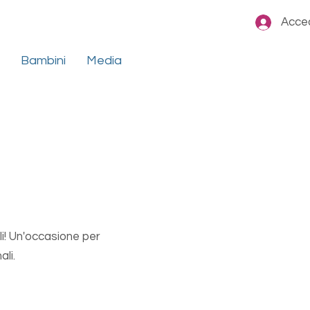
Acce
Bambini
Media
li! Un'occasione per
ali.