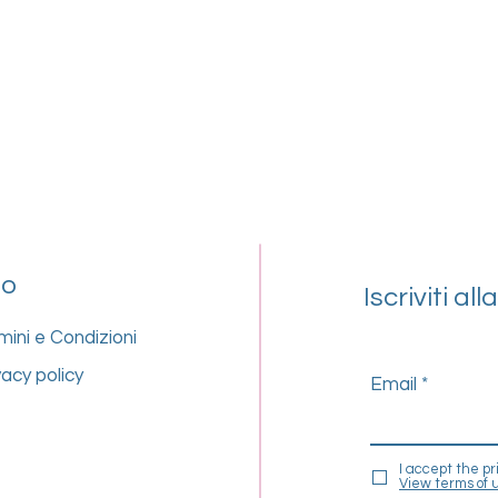
fo
Iscriviti al
mini e Condizioni
vacy policy
Email
I accept the pr
View terms of 