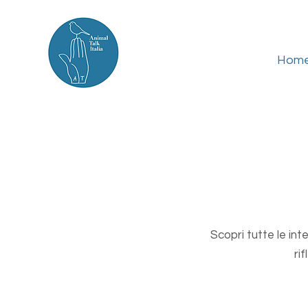
Hom
Scopri tutte le int
ri