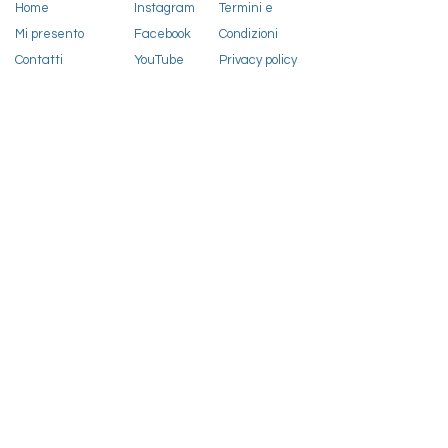
Home
Instagram
Termini e
Mi presento
Facebook
Condizioni
Contatti
YouTube
Privacy policy
Telegram
Iscriviti alla Newsletter
Email
Iscriviti
I accept the privacy policy
View terms of use
Ringraziamo Annamaria Gremmo per le foto
naturalistiche, e Francisco Sojuel, Giulia
Zanetti, Marco Contri e Alessia Susani per le
altre foto.