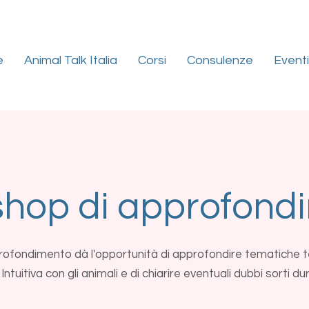
e
Animal Talk Italia
Corsi
Consulenze
Eventi
hop di approfond
rofondimento dà l'opportunità di approfondire tematiche t
tuitiva con gli animali e di chiarire eventuali dubbi sorti du