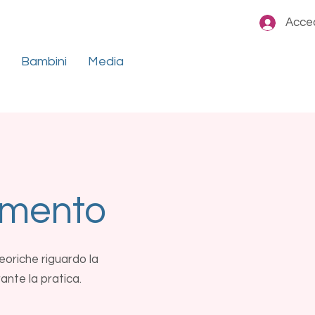
Acce
Bambini
Media
imento
eoriche riguardo la
rante la pratica.